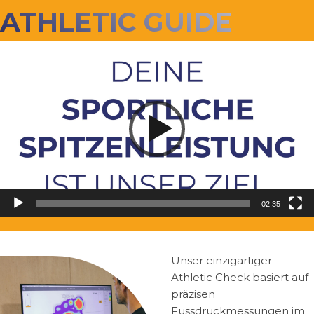
ATHLETIC GUIDE
Video-
Player
02:35
Unser einzigartiger
Athletic Check basiert auf
präzisen
Fussdruckmessungen im